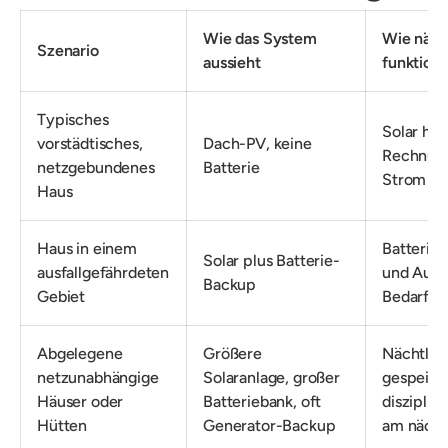
Wie das System
Wie näch
Szenario
aussieht
funktioni
Typisches
Solar hilf
vorstädtisches,
Dach-PV, keine
Rechnung
netzgebundenes
Batterie
Strom k
Haus
Haus in einem
Batterie
Solar plus Batterie-
ausfallgefährdeten
und Ausfa
Backup
Gebiet
Bedarf ei
Abgelegene
Größere
Nächtlich
netzunabhängige
Solaranlage, großer
gespeich
Häuser oder
Batteriebank, oft
disziplin
Hütten
Generator-Backup
am nächs