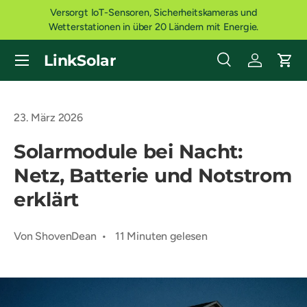
Versorgt IoT-Sensoren, Sicherheitskameras und
DIREKT ZUM INHALT
Wetterstationen in über 20 Ländern mit Energie.
Menü
LinkSolar
Suche
Einloggen
Eink
Suchen
Art
Alle
23. März 2026
Solarmodule bei Nacht:
Netz, Batterie und Notstrom
erklärt
Von ShovenDean • 11 Minuten gelesen